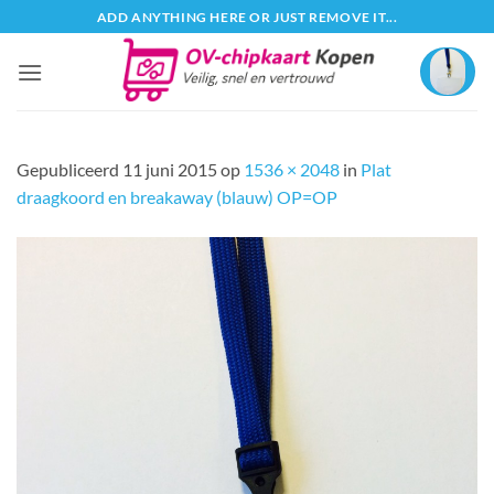
Ga
ADD ANYTHING HERE OR JUST REMOVE IT...
naar
inhoud
Gepubliceerd
11 juni 2015
op
1536 × 2048
in
Plat
draagkoord en breakaway (blauw) OP=OP