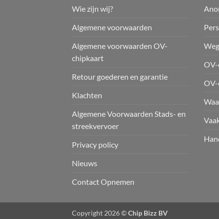
Wie zijn wij?
Ano
Algemene voorwaarden
Pers
Algemene voorwaarden OV-
Weg
chipkaart
OV-c
Retour goederen en garantie
OV-
Klachten
Waar
Algemene Voorwaarden Stads- en
Vaak
streekvervoer
Hand
Privacy policy
Nieuws
Contact Opnemen
Copyright 2026 ©
Chip Bizz BV