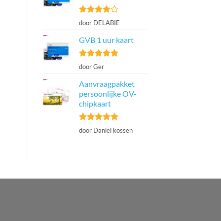
Gewaardeerd
door DELABIE
4
uit 5
GVB 1 uur kaart
Gewaardeerd
door Ger
5
uit 5
Aanvraagpakket
persoonlijke OV-
chipkaart
Gewaardeerd
door Daniel kossen
5
uit 5