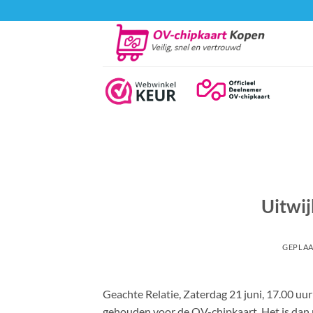
Ga
naar
inhoud
Uitwij
GEPLAA
Geachte Relatie, Zaterdag 21 juni, 17.00 uu
gehouden voor de OV-chipkaart. Het is dan n