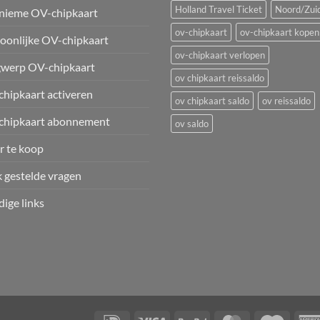
Holland Travel Ticket
Noord/Zuid
nieme OV-chipkaart
ov-chipkaart
ov-chipkaart kopen
oonlijke OV-chipkaart
ov-chipkaart verlopen
werp OV-chipkaart
ov chipkaart reissaldo
hipkaart activeren
ov chipkaart saldo
ov reissaldo
chipkaart abonnement
ov saldo
 te koop
 gestelde vragen
ige links