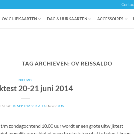
Contac
OV-CHIPKAARTEN
DAG & UURKAARTEN
ACCESSOIRES
TAG ARCHIEVEN:
OV REISSALDO
NIEUWS
ktest 20-21 juni 2014
TST OP
10 SEPTEMBER 2014
DOOR
JOS
r t/m zondagochtend 10.00 uur wordt er een grote uitwijktest
iet mogelijk om saldoladingen te plaatsten of af te halen. Uw ov-