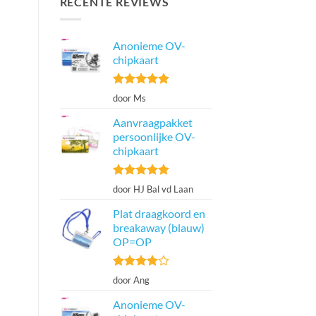
RECENTE REVIEWS
Anonieme OV-
chipkaart
Gewaardeerd
door Ms
5
uit 5
Aanvraagpakket
persoonlijke OV-
chipkaart
Gewaardeerd
door HJ Bal vd Laan
5
uit 5
Plat draagkoord en
breakaway (blauw)
OP=OP
Gewaardeerd
door Ang
4
uit 5
Anonieme OV-