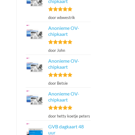
chipkaart
Gewaardeerd
door wbwestrik
5
uit 5
Anonieme OV-
chipkaart
Gewaardeerd
door John
5
uit 5
Anonieme OV-
chipkaart
Gewaardeerd
door Betsie
5
uit 5
Anonieme OV-
chipkaart
Gewaardeerd
door hetty koetje peters
5
uit 5
GVB dagkaart 48
uur