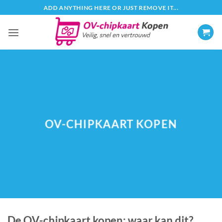
Ga
ADD ANYTHING HERE OR JUST REMOVE IT...
naar
inhoud
OV-CHIPKAART KOPEN
De OV-chipkaart kopen: waar kan dit?