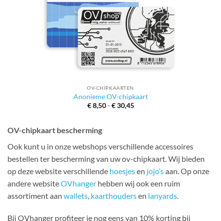
OV-CHIPKAARTEN
Anonieme OV-chipkaart
Prijsklasse:
€
8,50
-
€
30,45
€ 8,50
tot
€ 30,45
OV-chipkaart bescherming
Ook kunt u in onze webshops verschillende accessoires
bestellen ter bescherming van uw ov-chipkaart. Wij bieden
op deze website verschillende
hoesjes
en
jojo’s
aan. Op onze
andere website
OVhanger
hebben wij ook een ruim
assortiment aan
wallets
,
kaarthouders
en
lanyards
.
Bij OVhanger profiteer je nog eens van 10% korting bij