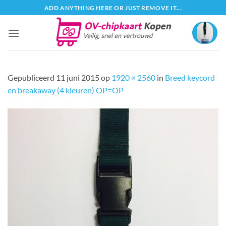
Ga
ADD ANYTHING HERE OR JUST REMOVE IT...
naar
inhoud
Gepubliceerd
11 juni 2015
op
1920 × 2560
in
Breed keycord
en breakaway (4 kleuren) OP=OP