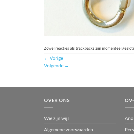
Zowel reacties als trackbacks zijn momenteel geslot
←
Vorige
Volgende
→
OVER ONS
OV
Wie zijn wij?
Ano
Algemene voorwaarden
Pers