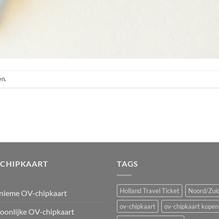
en.
-CHIPKAART
TAGS
Holland Travel Ticket
Noord/Zuid
nieme OV-chipkaart
ov-chipkaart
ov-chipkaart kopen
oonlijke OV-chipkaart