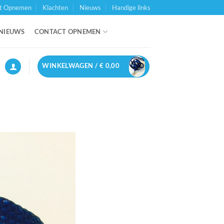
t Opnemen
Klachten
Nieuws
Handige links
NIEUWS
CONTACT OPNEMEN
WINKELWAGEN /
€
0,00