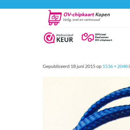
Ga
naar
inhoud
Gepubliceerd
18 juni 2015
op
1536 × 2048