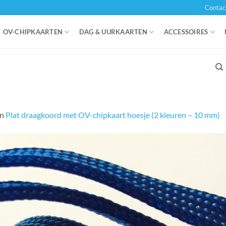
Contac
OV-CHIPKAARTEN
DAG & UURKAARTEN
ACCESSOIRES
in
Plat draagkoord met OV-chipkaart hoesje (2 kleuren – 10 mm)