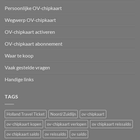
Persoonlijke OV-chipkaart
Wegwerp OV-chipkaart
OV-chipkaart activeren
OV-chipkaart abonnement
Waar te koop
Vaak gestelde vragen
Handige links
TAGS
Holland Travel Ticket
Noord/Zuidlijn
ov-chipkaart
ov-chipkaart kopen
ov-chipkaart verlopen
ov chipkaart reissaldo
ov chipkaart saldo
ov reissaldo
ov saldo