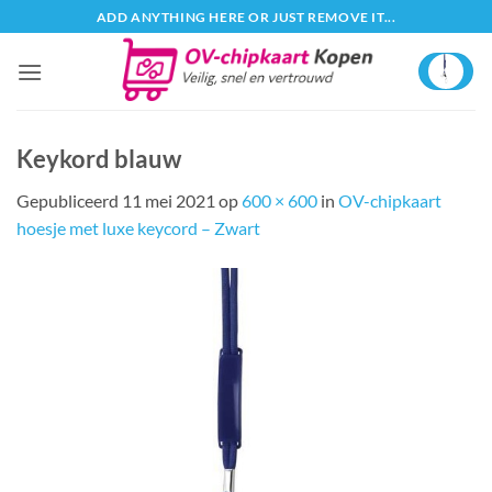
Ga
ADD ANYTHING HERE OR JUST REMOVE IT...
naar
inhoud
Keykord blauw
Gepubliceerd
11 mei 2021
op
600 × 600
in
OV-chipkaart
hoesje met luxe keycord – Zwart