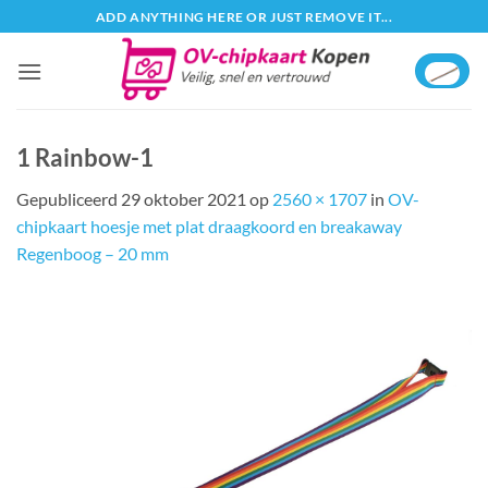
Ga
ADD ANYTHING HERE OR JUST REMOVE IT...
naar
inhoud
1 Rainbow-1
Gepubliceerd
29 oktober 2021
op
2560 × 1707
in
OV-
chipkaart hoesje met plat draagkoord en breakaway
Regenboog – 20 mm