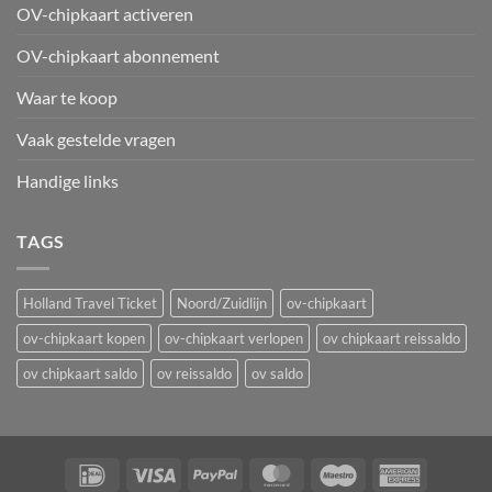
OV-chipkaart activeren
OV-chipkaart abonnement
Waar te koop
Vaak gestelde vragen
Handige links
TAGS
Holland Travel Ticket
Noord/Zuidlijn
ov-chipkaart
ov-chipkaart kopen
ov-chipkaart verlopen
ov chipkaart reissaldo
ov chipkaart saldo
ov reissaldo
ov saldo
IDeal
Visa
PayPal
MasterCard
Maestro
American