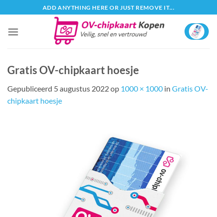
Ga
ADD ANYTHING HERE OR JUST REMOVE IT...
naar
inhoud
Gratis OV-chipkaart hoesje
Gepubliceerd
5 augustus 2022
op
1000 × 1000
in
Gratis OV-
chipkaart hoesje