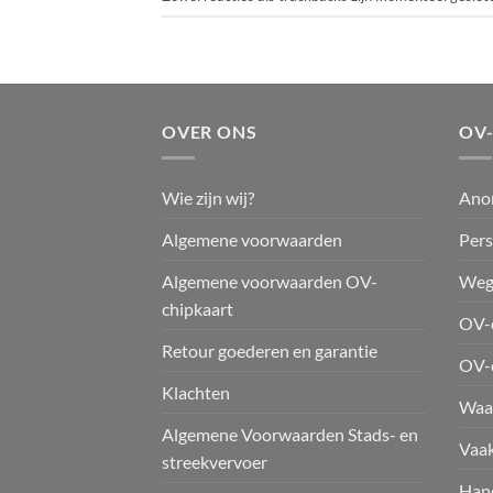
OVER ONS
OV
Wie zijn wij?
Ano
Algemene voorwaarden
Pers
Algemene voorwaarden OV-
Weg
chipkaart
OV-c
Retour goederen en garantie
OV-
Klachten
Waar
Algemene Voorwaarden Stads- en
Vaak
streekvervoer
Hand