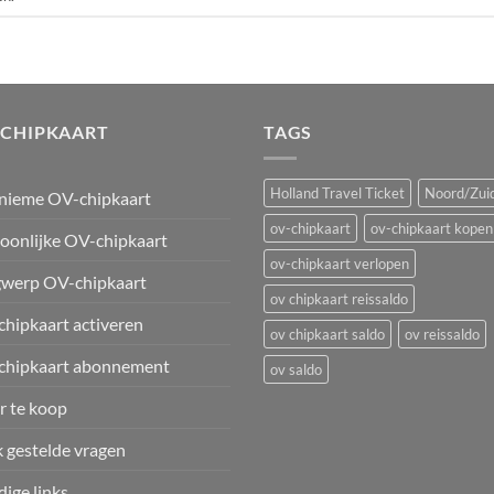
-CHIPKAART
TAGS
Holland Travel Ticket
Noord/Zuid
nieme OV-chipkaart
ov-chipkaart
ov-chipkaart kopen
oonlijke OV-chipkaart
ov-chipkaart verlopen
werp OV-chipkaart
ov chipkaart reissaldo
hipkaart activeren
ov chipkaart saldo
ov reissaldo
chipkaart abonnement
ov saldo
 te koop
 gestelde vragen
ige links