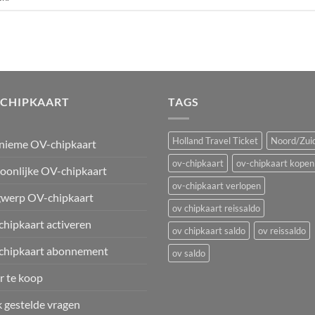
-CHIPKAART
TAGS
Holland Travel Ticket
Noord/Zuid
nieme OV-chipkaart
ov-chipkaart
ov-chipkaart kopen
oonlijke OV-chipkaart
ov-chipkaart verlopen
werp OV-chipkaart
ov chipkaart reissaldo
hipkaart activeren
ov chipkaart saldo
ov reissaldo
chipkaart abonnement
ov saldo
 te koop
 gestelde vragen