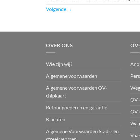
Volgende
→
OVER ONS
OV
Wie zijn wij?
Ano
Algemene voorwaarden
Pers
Algemene voorwaarden OV-
Weg
chipkaart
OV-c
Retour goederen en garantie
OV-
Klachten
Waar
Algemene Voorwaarden Stads- en
Vaak
streekvervoer