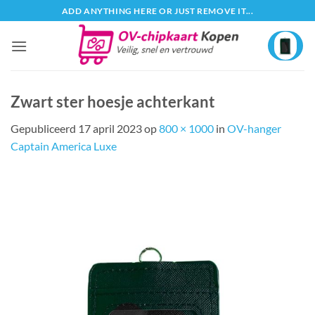
Ga
ADD ANYTHING HERE OR JUST REMOVE IT...
naar
inhoud
Zwart ster hoesje achterkant
Gepubliceerd
17 april 2023
op
800 × 1000
in
OV-hanger
Captain America Luxe