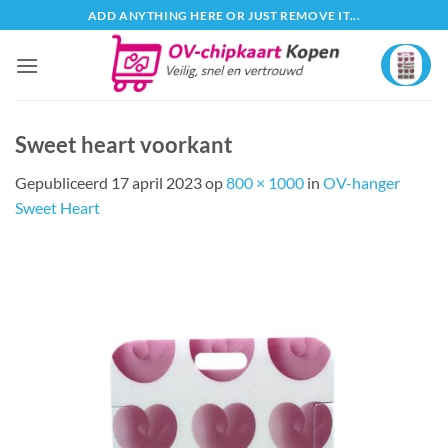
Ga
ADD ANYTHING HERE OR JUST REMOVE IT...
naar
inhoud
Sweet heart voorkant
Gepubliceerd
17 april 2023
op
800 × 1000
in
OV-hanger
Sweet Heart