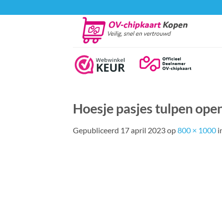
Ga
naar
inhoud
Hoesje pasjes tulpen ope
Gepubliceerd
17 april 2023
op
800 × 1000
i