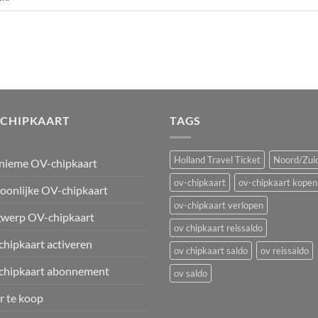
-CHIPKAART
TAGS
Holland Travel Ticket
Noord/Zuid
nieme OV-chipkaart
ov-chipkaart
ov-chipkaart kopen
oonlijke OV-chipkaart
ov-chipkaart verlopen
werp OV-chipkaart
ov chipkaart reissaldo
hipkaart activeren
ov chipkaart saldo
ov reissaldo
chipkaart abonnement
ov saldo
 te koop