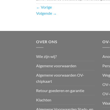
←
Vorige
Volgende
→
OVER ONS
OV
Wie zijn wij?
Ano
Algemene voorwaarden
Pers
Algemene voorwaarden OV-
Weg
chipkaart
OV-c
Retour goederen en garantie
OV-
Klachten
Waar
Algemene Voorwaarden Stads- en