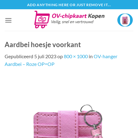
Ga
ADD ANYTHING HERE OR JUST REMOVE IT...
naar
inhoud
Aardbei hoesje voorkant
Gepubliceerd
5 juli 2023
op
800 × 1000
in
OV-hanger
Aardbei – Roze OP=OP