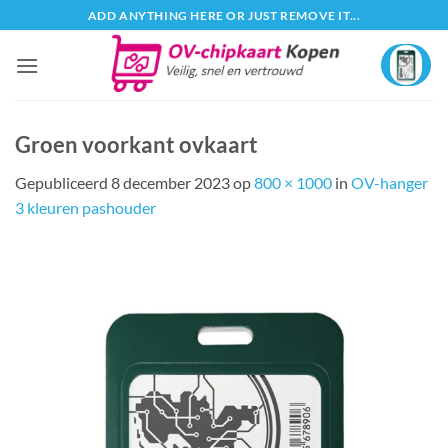
Ga
ADD ANYTHING HERE OR JUST REMOVE IT...
naar
inhoud
Groen voorkant ovkaart
Gepubliceerd
8 december 2023
op
800 × 1000
in
OV-hanger
3 kleuren pashouder