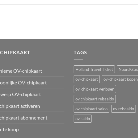
-CHIPKAART
TAGS
Holland Travel Ticket
Noord/Zuid
nieme OV-chipkaart
ov-chipkaart
ov-chipkaart kopen
oonlijke OV-chipkaart
ov-chipkaart verlopen
werp OV-chipkaart
ov chipkaart reissaldo
hipkaart activeren
ov chipkaart saldo
ov reissaldo
chipkaart abonnement
ov saldo
 te koop