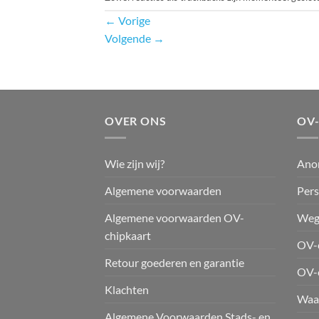
←
Vorige
Volgende
→
OVER ONS
OV
Wie zijn wij?
Ano
Algemene voorwaarden
Pers
Algemene voorwaarden OV-
Weg
chipkaart
OV-c
Retour goederen en garantie
OV-
Klachten
Waar
Algemene Voorwaarden Stads- en