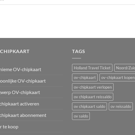
-CHIPKAART
TAGS
Holland Travel Ticket
Noord/Zuid
nieme OV-chipkaart
ov-chipkaart
ov-chipkaart kopen
oonlijke OV-chipkaart
ov-chipkaart verlopen
werp OV-chipkaart
ov chipkaart reissaldo
hipkaart activeren
ov chipkaart saldo
ov reissaldo
chipkaart abonnement
ov saldo
 te koop