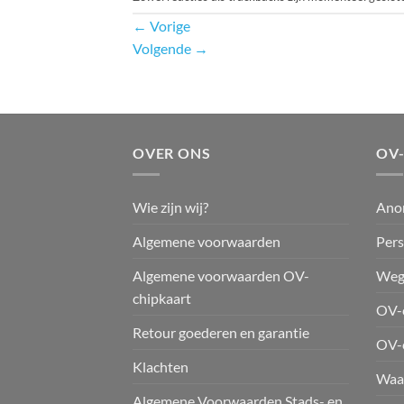
←
Vorige
Volgende
→
OVER ONS
OV
Wie zijn wij?
Ano
Algemene voorwaarden
Pers
Algemene voorwaarden OV-
Weg
chipkaart
OV-c
Retour goederen en garantie
OV-
Klachten
Waar
Algemene Voorwaarden Stads- en