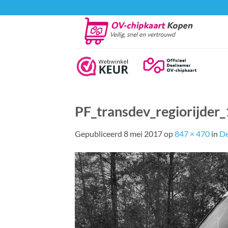
Ga
naar
inhoud
PF_transdev_regiorijder_
Gepubliceerd
8 mei 2017
op
847 × 470
in
De