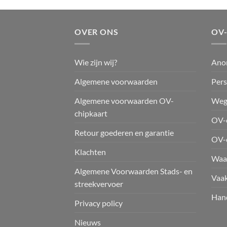
OVER ONS
OV
Wie zijn wij?
Ano
Algemene voorwaarden
Pers
Algemene voorwaarden OV-
Weg
chipkaart
OV-c
Retour goederen en garantie
OV-
Klachten
Waar
Algemene Voorwaarden Stads- en
Vaak
streekvervoer
Hand
Privacy policy
Nieuws