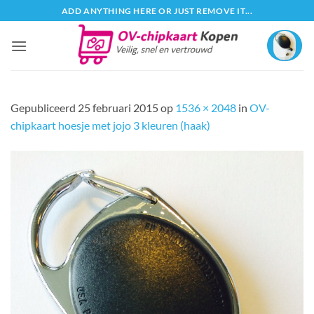
Ga
ADD ANYTHING HERE OR JUST REMOVE IT...
naar
inhoud
Gepubliceerd
25 februari 2015
op
1536 × 2048
in
OV-
chipkaart hoesje met jojo 3 kleuren (haak)