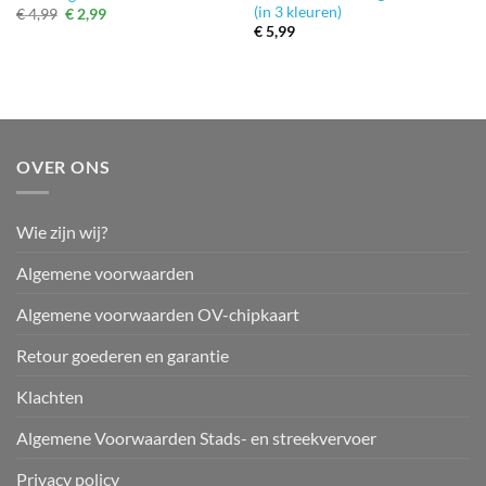
(in 3 kleuren)
Oorspronkelijke
Huidige
€
4,99
€
2,99
prijs
prijs
€
5,99
was:
is:
€ 4,99.
€ 2,99.
OVER ONS
Wie zijn wij?
Algemene voorwaarden
Algemene voorwaarden OV-chipkaart
Retour goederen en garantie
Klachten
Algemene Voorwaarden Stads- en streekvervoer
Privacy policy