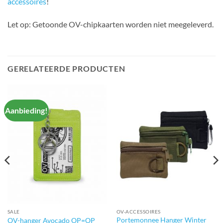
accessoires
!
Let op: Getoonde OV-chipkaarten worden niet meegeleverd.
GERELATEERDE PRODUCTEN
Aanbieding!
SALE
OV-ACCESSOIRES
Portemonnee Hanger Winter
OV-hanger Avocado OP=OP