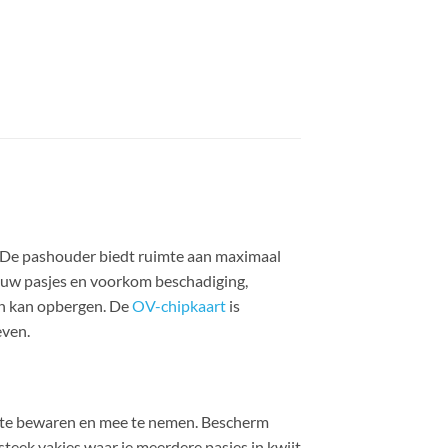
r. De pashouder biedt ruimte aan maximaal
jouw pasjes en voorkom beschadiging,
 en kan opbergen. De
OV-chipkaart
is
even.
in te bewaren en mee te nemen. Bescherm
steek vakjes waar je meerdere pasjes in kwijt