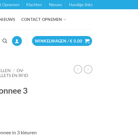
t Opnemen
Klachten
Nieuws
Handige links
NIEUWS
CONTACT OPNEMEN
WINKELWAGEN /
€
0,00
ELLEN
/
OV-
LLETS EN RFID
monnee 3
nnee in 3 kleuren