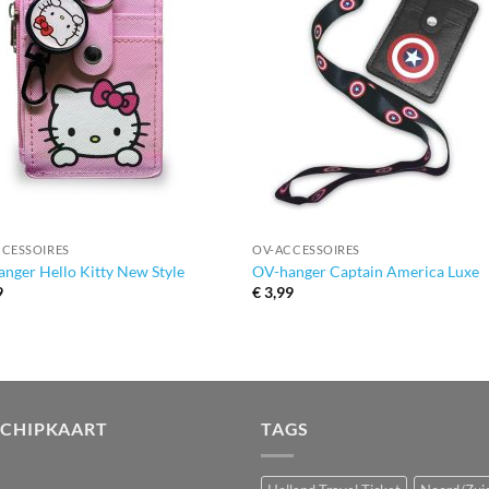
+
CCESSOIRES
OV-ACCESSOIRES
nger Hello Kitty New Style
OV-hanger Captain America Luxe
9
€
3,99
-CHIPKAART
TAGS