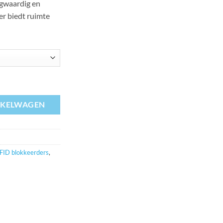
ogwaardig en
er biedt ruimte
 aantal
NKELWAGEN
RFID blokkeerders
,