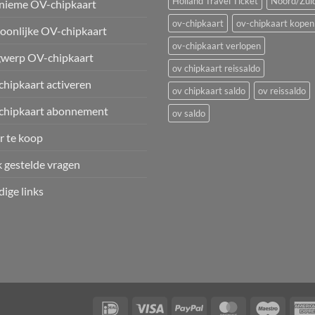
Holland Travel Ticket
Noord/Zuid
nieme OV-chipkaart
ov-chipkaart
ov-chipkaart kopen
oonlijke OV-chipkaart
ov-chipkaart verlopen
werp OV-chipkaart
ov chipkaart reissaldo
hipkaart activeren
ov chipkaart saldo
ov reissaldo
chipkaart abonnement
ov saldo
 te koop
 gestelde vragen
ige links
IDeal
Visa
PayPal
MasterCard
Maestr