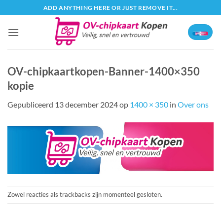
Ga
ADD ANYTHING HERE OR JUST REMOVE IT...
naar
inhoud
OV-chipkaartkopen-Banner-1400×350
kopie
Gepubliceerd
13 december 2024
op
1400 × 350
in
Over ons
Zowel reacties als trackbacks zijn momenteel gesloten.