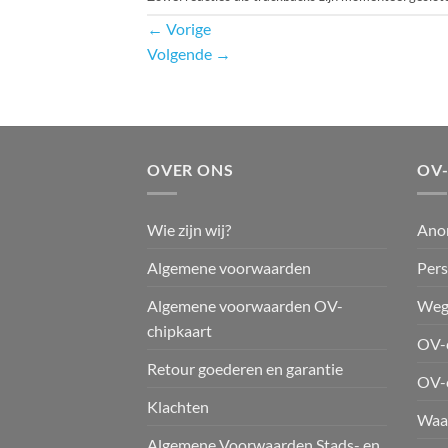
←
Vorige
Volgende
→
OVER ONS
OV
Wie zijn wij?
Ano
Algemene voorwaarden
Pers
Algemene voorwaarden OV-
Weg
chipkaart
OV-c
Retour goederen en garantie
OV-
Klachten
Waar
Algemene Voorwaarden Stads- en