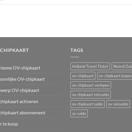
-CHIPKAART
TAGS
Holland Travel Ticket
Noord/Zuid
nieme OV-chipkaart
ov-chipkaart
ov-chipkaart kopen
oonlijke OV-chipkaart
ov-chipkaart verlopen
werp OV-chipkaart
ov chipkaart reissaldo
hipkaart activeren
ov chipkaart saldo
ov reissaldo
chipkaart abonnement
ov saldo
 te koop