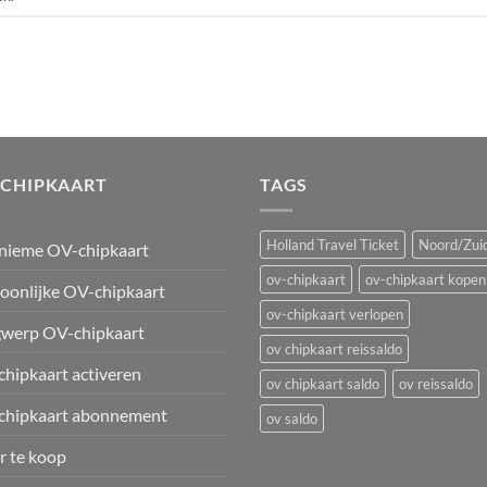
-CHIPKAART
TAGS
Holland Travel Ticket
Noord/Zuid
nieme OV-chipkaart
ov-chipkaart
ov-chipkaart kopen
oonlijke OV-chipkaart
ov-chipkaart verlopen
werp OV-chipkaart
ov chipkaart reissaldo
hipkaart activeren
ov chipkaart saldo
ov reissaldo
chipkaart abonnement
ov saldo
 te koop