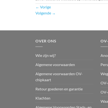
←
Vorige
Volgende
→
OVER ONS
OV
Wie zijn wij?
Ano
Algemene voorwaarden
Pers
Algemene voorwaarden OV-
Weg
chipkaart
OV-c
Retour goederen en garantie
OV-
Klachten
Waar
Algemene Voorwaarden Stads- en