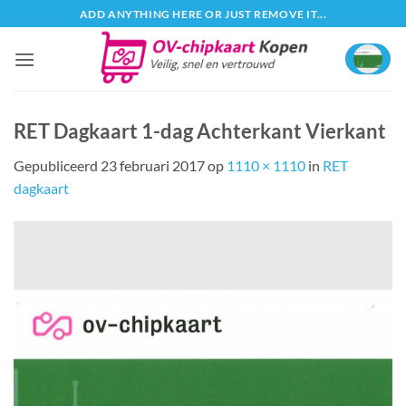
Ga
ADD ANYTHING HERE OR JUST REMOVE IT...
naar
inhoud
RET Dagkaart 1-dag Achterkant Vierkant
Gepubliceerd
23 februari 2017
op
1110 × 1110
in
RET
dagkaart