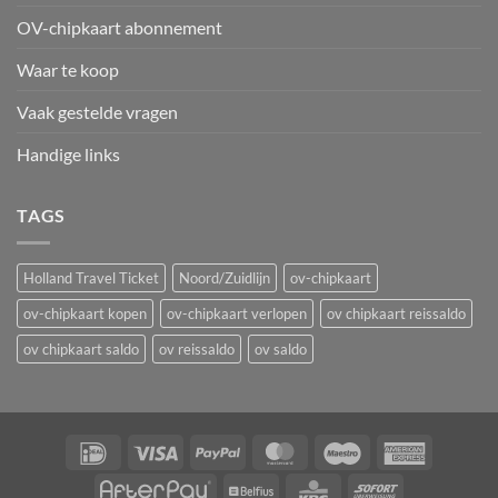
OV-chipkaart abonnement
Waar te koop
Vaak gestelde vragen
Handige links
TAGS
Holland Travel Ticket
Noord/Zuidlijn
ov-chipkaart
ov-chipkaart kopen
ov-chipkaart verlopen
ov chipkaart reissaldo
ov chipkaart saldo
ov reissaldo
ov saldo
IDeal
Visa
PayPal
MasterCard
Maestro
American
Express
AfterPay
Belfius
KBC
Sofort