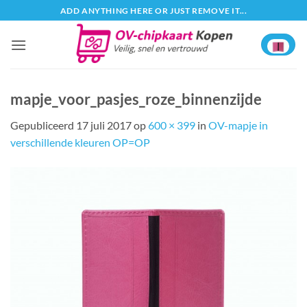
Ga
ADD ANYTHING HERE OR JUST REMOVE IT...
naar
inhoud
mapje_voor_pasjes_roze_binnenzijde
Gepubliceerd
17 juli 2017
op
600 × 399
in
OV-mapje in
verschillende kleuren OP=OP