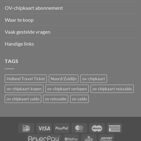
OV-chipkaart abonnement
Waar te koop
Vaak gestelde vragen
Handige links
TAGS
Holland Travel Ticket
Noord/Zuidlijn
ov-chipkaart
ov-chipkaart kopen
ov-chipkaart verlopen
ov chipkaart reissaldo
ov chipkaart saldo
ov reissaldo
ov saldo
IDeal
Visa
PayPal
MasterCard
Maestro
American
Express
AfterPay
Belfius
KBC
Sofort