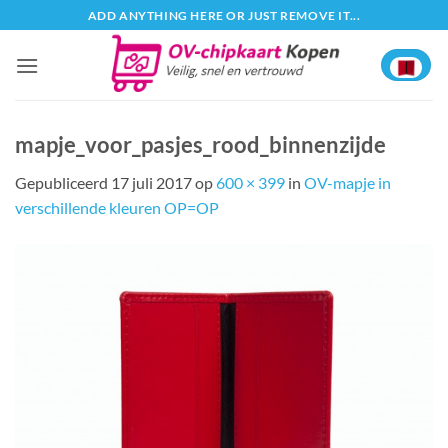
Ga
ADD ANYTHING HERE OR JUST REMOVE IT...
naar
inhoud
mapje_voor_pasjes_rood_binnenzijde
Gepubliceerd
17 juli 2017
op
600 × 399
in
OV-mapje in
verschillende kleuren OP=OP