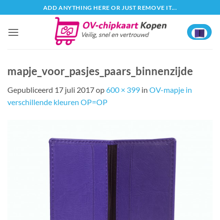
Ga
ADD ANYTHING HERE OR JUST REMOVE IT...
naar
inhoud
mapje_voor_pasjes_paars_binnenzijde
Gepubliceerd
17 juli 2017
op
600 × 399
in
OV-mapje in
verschillende kleuren OP=OP