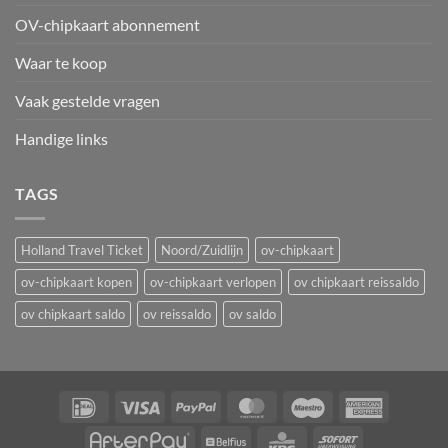
OV-chipkaart abonnement
Waar te koop
Vaak gestelde vragen
Handige links
TAGS
Holland Travel Ticket
Noord/Zuidlijn
ov-chipkaart
ov-chipkaart kopen
ov-chipkaart verlopen
ov chipkaart reissaldo
ov chipkaart saldo
ov reissaldo
ov saldo
IDeal
Visa
PayPal
MasterCard
Maestro
American
Express
AfterPay
Belfius
KBC
Sofort