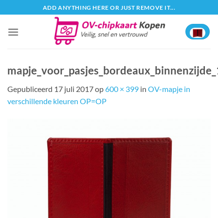
Ga
ADD ANYTHING HERE OR JUST REMOVE IT...
naar
inhoud
mapje_voor_pasjes_bordeaux_binnenzijde_
Gepubliceerd
17 juli 2017
op
600 × 399
in
OV-mapje in
verschillende kleuren OP=OP