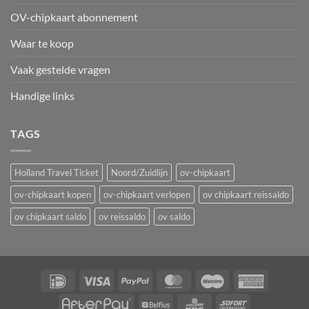
OV-chipkaart abonnement
Waar te koop
Vaak gestelde vragen
Handige links
TAGS
Holland Travel Ticket
Noord/Zuidlijn
ov-chipkaart
ov-chipkaart kopen
ov-chipkaart verlopen
ov chipkaart reissaldo
ov chipkaart saldo
ov reissaldo
ov saldo
IDeal
Visa
PayPal
MasterCard
Maestro
American
Express
AfterPay
Belfius
KBC
Sofort