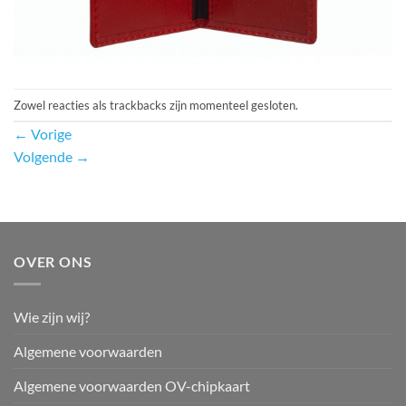
Zowel reacties als trackbacks zijn momenteel gesloten.
←
Vorige
Volgende
→
OVER ONS
Wie zijn wij?
Algemene voorwaarden
Algemene voorwaarden OV-chipkaart