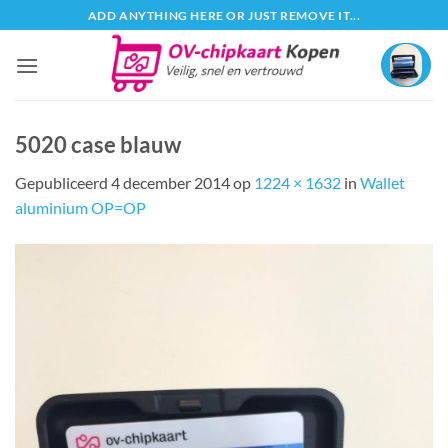
Ga
ADD ANYTHING HERE OR JUST REMOVE IT...
naar
inhoud
5020 case blauw
Gepubliceerd
4 december 2014
op
1224 × 1632
in
Wallet
aluminium OP=OP