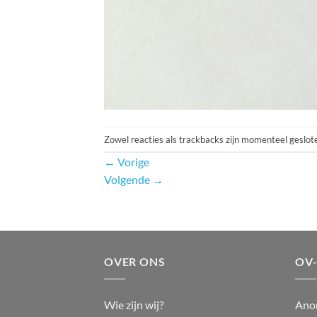
Zowel reacties als trackbacks zijn momenteel geslot
←
Vorige
Volgende
→
OVER ONS
OV
Wie zijn wij?
Ano