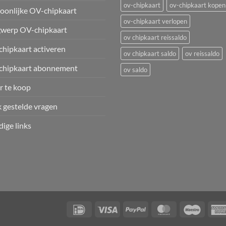
ov-chipkaart
ov-chipkaart kopen
oonlijke OV-chipkaart
ov-chipkaart verlopen
werp OV-chipkaart
ov chipkaart reissaldo
hipkaart activeren
ov chipkaart saldo
ov reissaldo
chipkaart abonnement
ov saldo
 te koop
 gestelde vragen
ige links
IDeal
Visa
PayPal
MasterCard
Maestr