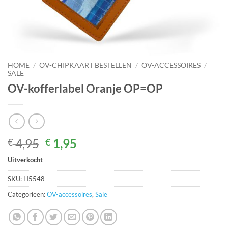
HOME
/
OV-CHIPKAART BESTELLEN
/
OV-ACCESSOIRES
/
SALE
OV-kofferlabel Oranje OP=OP
Oorspronkelijke
Huidige
4,95
1,95
€
€
prijs
prijs
Uitverkocht
was:
is:
€ 4,95.
€ 1,95.
SKU:
H5548
Categorieën:
OV-accessoires
,
Sale