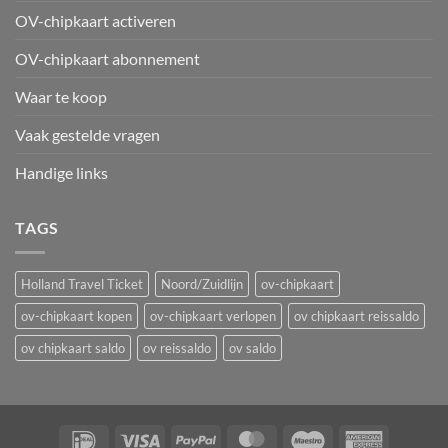
OV-chipkaart activeren
OV-chipkaart abonnement
Waar te koop
Vaak gestelde vragen
Handige links
TAGS
Holland Travel Ticket
Noord/Zuidlijn
ov-chipkaart
ov-chipkaart kopen
ov-chipkaart verlopen
ov chipkaart reissaldo
ov chipkaart saldo
ov reissaldo
ov saldo
IDeal
Visa
PayPal
MasterCard
Maestro
American