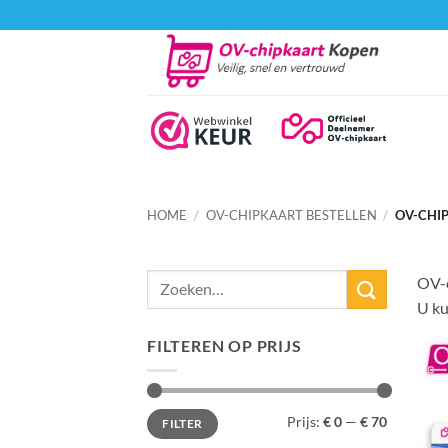
Ga
naar
inhoud
HOME
/
OV-CHIPKAART BESTELLEN
/
OV-CHI
Zoeken
OV-c
naar:
U ku
FILTEREN OP PRIJS
Min.
Max.
Prijs:
€ 0
—
€ 70
FILTER
prijs
prijs