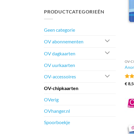
PRODUCTCATEGORIEËN
Geen categorie
OV abonnementen
+
OV dagkaarten
OV-C
OV uurkaarten
Anon
OV-accessoires
Gewa
€
8,5
OV-chipkaarten
4.44
OVerig
OVhanger.nl
Spoorboekje