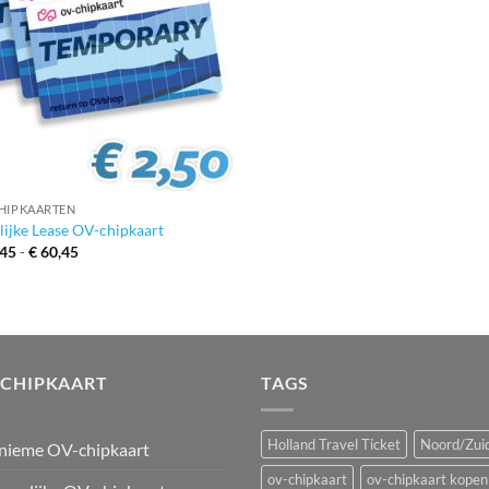
HIPKAARTEN
elijke Lease OV-chipkaart
Prijsklasse:
45
-
€
60,45
€ 20,45
tot
€ 60,45
-CHIPKAART
TAGS
Holland Travel Ticket
Noord/Zuid
nieme OV-chipkaart
ov-chipkaart
ov-chipkaart kopen