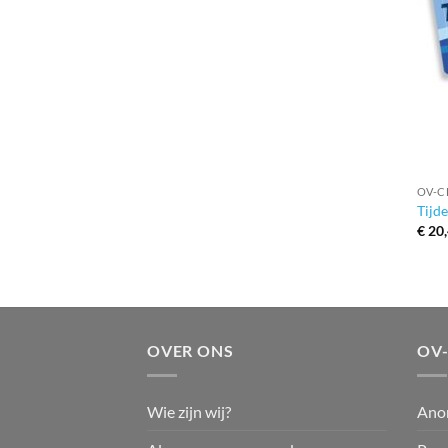
+
OV-C
Tijd
€
20,
OVER ONS
OV
Wie zijn wij?
Ano