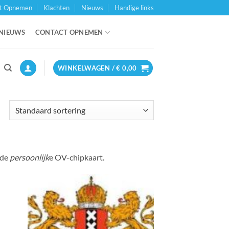
t Opnemen
Klachten
Nieuws
Handige links
NIEUWS
CONTACT OPNEMEN
WINKELWAGEN /
€
0,00
 de
persoonlijk
e OV-chipkaart.