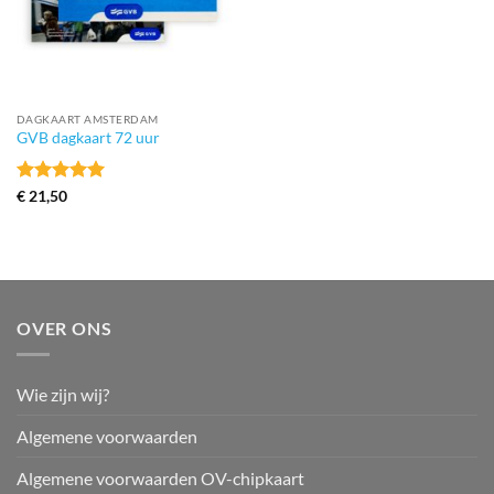
DAGKAART AMSTERDAM
GVB dagkaart 72 uur
Gewaardeerd
€
21,50
5
uit 5
OVER ONS
Wie zijn wij?
Algemene voorwaarden
Algemene voorwaarden OV-chipkaart