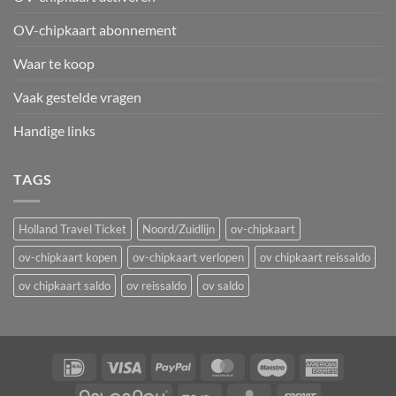
OV-chipkaart abonnement
Waar te koop
Vaak gestelde vragen
Handige links
TAGS
Holland Travel Ticket
Noord/Zuidlijn
ov-chipkaart
ov-chipkaart kopen
ov-chipkaart verlopen
ov chipkaart reissaldo
ov chipkaart saldo
ov reissaldo
ov saldo
IDeal
Visa
PayPal
MasterCard
Maestro
American
Express
AfterPay
Belfius
KBC
Sofort