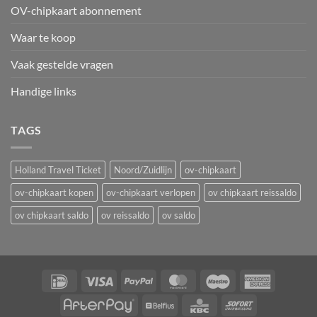
OV-chipkaart abonnement
Waar te koop
Vaak gestelde vragen
Handige links
TAGS
Holland Travel Ticket
Noord/Zuidlijn
ov-chipkaart
ov-chipkaart kopen
ov-chipkaart verlopen
ov chipkaart reissaldo
ov chipkaart saldo
ov reissaldo
ov saldo
IDeal
Visa
PayPal
MasterCard
Maestro
American
Express
AfterPay
Belfius
KBC
Sofort