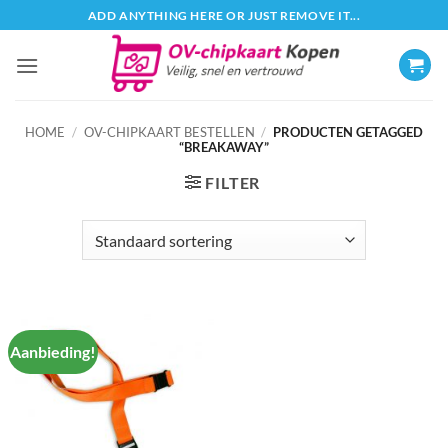
Ga
ADD ANYTHING HERE OR JUST REMOVE IT...
naar
inhoud
HOME
/
OV-CHIPKAART BESTELLEN
/
PRODUCTEN GETAGGED
“BREAKAWAY”
FILTER
Aanbieding!