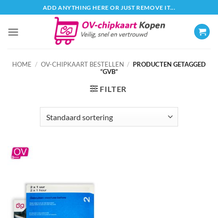
Ga
ADD ANYTHING HERE OR JUST REMOVE IT...
naar
inhoud
HOME
/
OV-CHIPKAART BESTELLEN
/
PRODUCTEN GETAGGED
“GVB”
FILTER