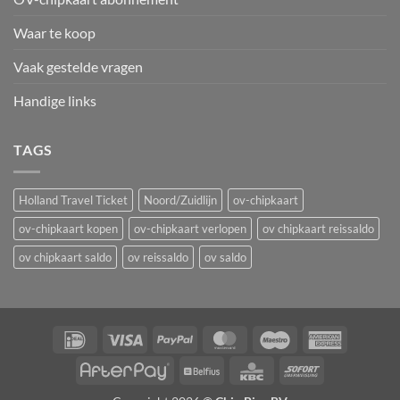
Waar te koop
Vaak gestelde vragen
Handige links
TAGS
Holland Travel Ticket
Noord/Zuidlijn
ov-chipkaart
ov-chipkaart kopen
ov-chipkaart verlopen
ov chipkaart reissaldo
ov chipkaart saldo
ov reissaldo
ov saldo
IDeal
Visa
PayPal
MasterCard
Maestro
American
Express
AfterPay
Belfius
KBC
Sofort