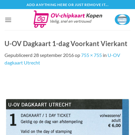
Ga
ADD ANYTHING HERE OR JUST REMOVE IT...
naar
inhoud
U-OV Dagkaart 1-dag Voorkant Vierkant
Gepubliceerd
28 september 2016
op
755 × 755
in
U-OV
dagkaart Utrecht