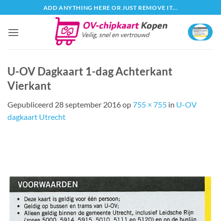
Ga
ADD ANYTHING HERE OR JUST REMOVE IT...
naar
inhoud
U-OV Dagkaart 1-dag Achterkant
Vierkant
Gepubliceerd
28 september 2016
op
755 × 755
in
U-OV
dagkaart Utrecht