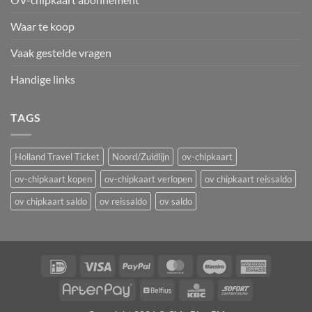
Waar te koop
Vaak gestelde vragen
Handige links
TAGS
Holland Travel Ticket
Noord/Zuidlijn
ov-chipkaart
ov-chipkaart kopen
ov-chipkaart verlopen
ov chipkaart reissaldo
ov chipkaart saldo
ov reissaldo
ov saldo
IDeal
Visa
PayPal
MasterCard
Maestro
American
Express
AfterPay
Belfius
KBC
Sofort