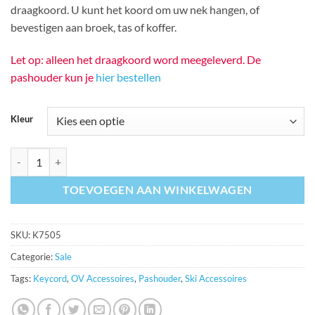
draagkoord. U kunt het koord om uw nek hangen, of
€ 3,75.
€ 1,99.
bevestigen aan broek, tas of koffer.
Let op: alleen het draagkoord word meegeleverd. De
pashouder kun je
hier bestellen
Kleur
Breed keycord (5 kleuren) OP=OP aantal
TOEVOEGEN AAN WINKELWAGEN
SKU:
K7505
Categorie:
Sale
Tags:
Keycord
,
OV Accessoires
,
Pashouder
,
Ski Accessoires