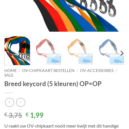
HOME
/
OV-CHIPKAART BESTELLEN
/
OV-ACCESSOIRES
/
SALE
Breed keycord (5 kleuren) OP=OP
Oorspronkelijke
Huidige
3,75
1,99
€
€
prijs
prijs
U raakt uw OV-chipkaart nooit meer kwijt met dit handige
was:
is: