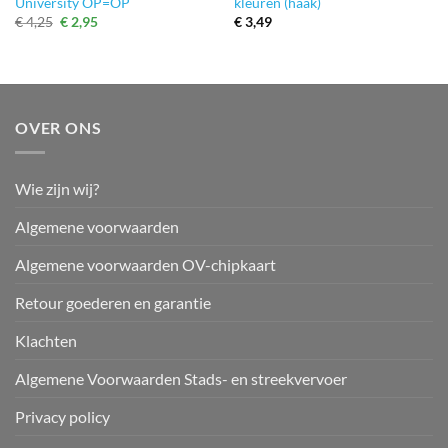
University OP=OP
kleuren (haak)
Oorspronkelijke
Huidige
€
4,25
€
2,95
€
3,49
prijs
prijs
was:
is:
€ 4,25.
€ 2,95.
OVER ONS
Wie zijn wij?
Algemene voorwaarden
Algemene voorwaarden OV-chipkaart
Retour goederen en garantie
Klachten
Algemene Voorwaarden Stads- en streekvervoer
Privacy policy