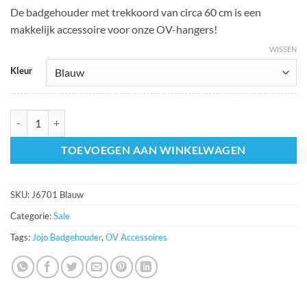
prijs
prijs
De badgehouder met trekkoord van circa 60 cm is een
was:
is:
makkelijk accessoire voor onze OV-hangers!
€ 3,95.
€ 1,95.
WISSEN
Kleur
Badgehouder jojo met haak (2 kleuren) OP=OP aantal
TOEVOEGEN AAN WINKELWAGEN
SKU:
J6701 Blauw
Categorie:
Sale
Tags:
Jojo Badgehouder
,
OV Accessoires