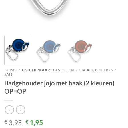
HOME
/
OV-CHIPKAART BESTELLEN
/
OV-ACCESSOIRES
/
SALE
Badgehouder jojo met haak (2 kleuren)
OP=OP
Oorspronkelijke
Huidige
3,95
1,95
€
€