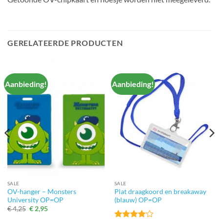
GERELATEERDE PRODUCTEN
Aanbieding!
Aanbieding!
SALE
SALE
OV-hanger – Monsters
Plat draagkoord en breakaway
University OP=OP
(blauw) OP=OP
Oorspronkelijke
Huidige
€
4,25
€
2,95
prijs
prijs