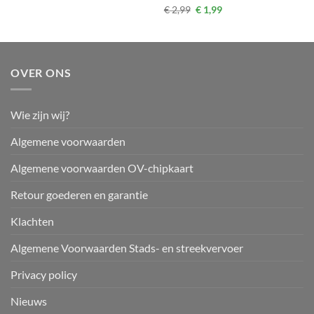
was:
is:
Gewaardeerd
Oorspronkelijke
Huidige
€
2,99
€
1,99
€ 4,25.
€ 2,95.
prijs
prijs
4
uit 5
was:
is:
€ 2,99.
€ 1,99.
OVER ONS
Wie zijn wij?
Algemene voorwaarden
Algemene voorwaarden OV-chipkaart
Retour goederen en garantie
Klachten
Algemene Voorwaarden Stads- en streekvervoer
Privacy policy
Nieuws