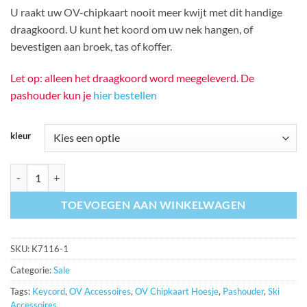
prijs
prijs
U raakt uw OV-chipkaart nooit meer kwijt met dit handige
was:
is:
draagkoord. U kunt het koord om uw nek hangen, of
€ 3,69.
€ 1,99.
bevestigen aan broek, tas of koffer.
Let op: alleen het draagkoord word meegeleverd. De
pashouder kun je
hier bestellen
kleur
Smal rond draagkoord en breakaway (5 kleuren - 3 mm) (OP=OP) aant
TOEVOEGEN AAN WINKELWAGEN
SKU:
K7116-1
Categorie:
Sale
Tags:
Keycord
,
OV Accessoires
,
OV Chipkaart Hoesje
,
Pashouder
,
Ski
Accessoires