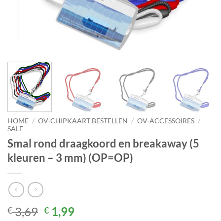
HOME
/
OV-CHIPKAART BESTELLEN
/
OV-ACCESSOIRES
/
SALE
Smal rond draagkoord en breakaway (5
kleuren – 3 mm) (OP=OP)
Oorspronkelijke
Huidige
3,69
1,99
€
€