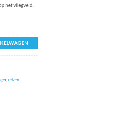
 het vliegveld.
l
NKELWAGEN
ger
,
reizen