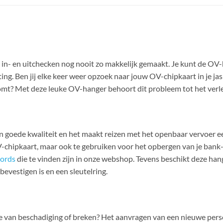
in- en uitchecken nog nooit zo makkelijk gemaakt. Je kunt de OV-
ng. Ben jij elke keer weer opzoek naar jouw OV-chipkaart in je jas o
t? Met deze leuke OV-hanger behoort dit probleem tot het verl
an goede kwaliteit en het maakt reizen met het openbaar vervoer ee
chipkaart, maar ook te gebruiken voor het opbergen van je bank-,
ords
die te vinden zijn in onze webshop. Tevens beschikt deze ha
bevestigen is en een sleutelring.
ake van beschadiging of breken? Het aanvragen van een nieuwe per