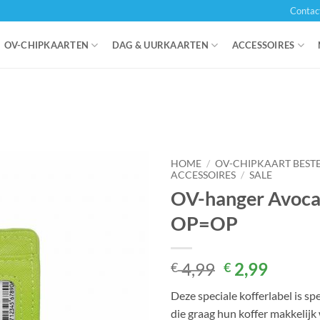
Contac
OV-CHIPKAARTEN
DAG & UURKAARTEN
ACCESSOIRES
HOME
/
OV-CHIPKAART BEST
ACCESSOIRES
/
SALE
OV-hanger Avoc
OP=OP
Oorspronkel
Huidig
4,99
2,99
€
€
prijs
prijs
Deze speciale kofferlabel is sp
was:
is:
die graag hun koffer makkelijk
€ 4,99.
€ 2,99.