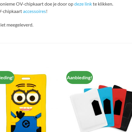
nonieme OV-chipkaart doe je door op
deze link
te klikken.
V-chipkaart
accessoires
!
iet meegeleverd.
eding!
Aanbieding!