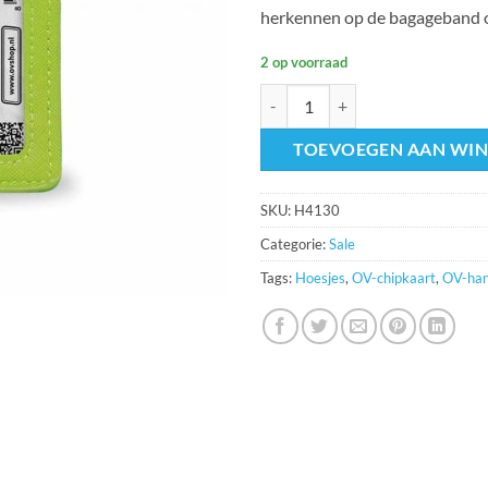
herkennen op de bagageband op
2 op voorraad
OV-hanger Avocado OP=OP aanta
TOEVOEGEN AAN WI
SKU:
H4130
Categorie:
Sale
Tags:
Hoesjes
,
OV-chipkaart
,
OV-han