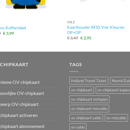
+
SALE
Kaarthouder RFID Vier Kleuren
ns Kofferlabel
OP=OP
Oorspronkelijke
Huidige
9
€
3,99
prijs
prijs
Oorspronkelijke
Huidige
€
3,49
€
2,95
was:
is:
prijs
prijs
€ 4,99.
€ 3,99.
was:
is:
€ 3,49.
€ 2,95.
-CHIPKAART
TAGS
Holland Travel Ticket
Noord/Zuid
nieme OV-chipkaart
ov-chipkaart
ov-chipkaart kopen
oonlijke OV-chipkaart
ov-chipkaart verlopen
werp OV-chipkaart
ov chipkaart reissaldo
hipkaart activeren
ov chipkaart saldo
ov reissaldo
chipkaart abonnement
ov saldo