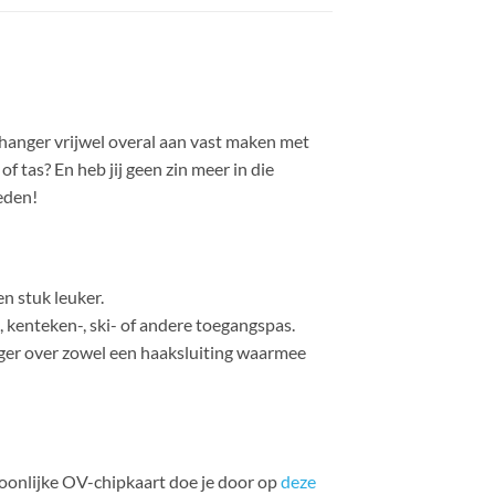
hanger vrijwel overal aan vast maken met
f tas? En heb jij geen zin meer in die
eden!
n stuk leuker.
 kenteken-, ski- of andere toegangspas.
nger over zowel een haaksluiting waarmee
soonlijke OV-chipkaart doe je door op
deze