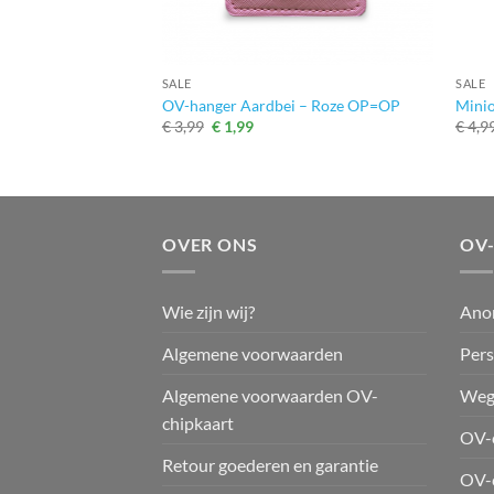
+
+
SALE
SALE
illende kleuren
OV-hanger Aardbei – Roze OP=OP
Minio
Oorspronkelijke
Huidige
€
3,99
€
1,99
€
4,9
prijs
prijs
ijke
ge
was:
is:
€ 3,99.
€ 1,99.
.
OVER ONS
OV
Wie zijn wij?
Ano
Algemene voorwaarden
Pers
Algemene voorwaarden OV-
Weg
chipkaart
OV-c
Retour goederen en garantie
OV-