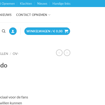
t Opnemen
Klachten
Nieuws
Handige links
NIEUWS
CONTACT OPNEMEN
WINKELWAGEN /
€
0,00
ELLEN
/
OV-
ado
ijke
e
eciaal voor de fans
 willen kunnen