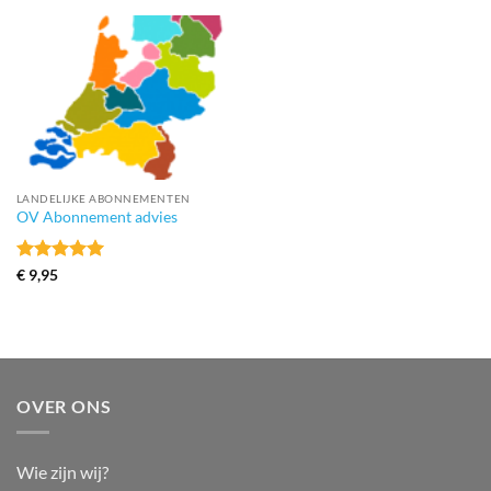
LANDELIJKE ABONNEMENTEN
OV Abonnement advies
Gewaardeerd
€
9,95
5
uit 5
OVER ONS
Wie zijn wij?