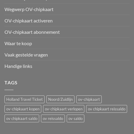
Wegwerp OV-chipkaart
OV-chipkaart activeren
OV-chipkaart abonnement
Waar te koop
Vaak gestelde vragen
Handige links
TAGS
Holland Travel Ticket
Noord/Zuidlijn
ov-chipkaart
ov-chipkaart kopen
ov-chipkaart verlopen
ov chipkaart reissaldo
ov chipkaart saldo
ov reissaldo
ov saldo