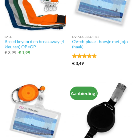
SALE
OV-ACCESSOIRES
Breed keycord en breakaway (4
OV-chipkaart hoesje met jojo
kleuren) OP=OP
(haak)
Oorspronkelijke
Huidige
€
3,99
€
1,99
prijs
prijs
was:
is:
Gewaardeerd
€
3,49
€ 3,99.
€ 1,99.
5
uit 5
Aanbieding!