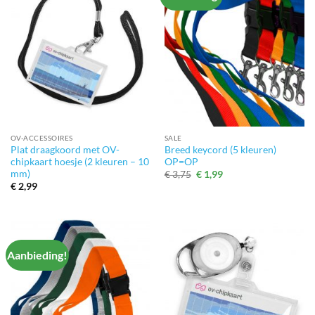
OV-ACCESSOIRES
SALE
Plat draagkoord met OV-
Breed keycord (5 kleuren)
chipkaart hoesje (2 kleuren – 10
OP=OP
mm)
Oorspronkelijke
Huidige
€
3,75
€
1,99
prijs
prijs
€
2,99
was:
is:
€ 3,75.
€ 1,99.
Aanbieding!