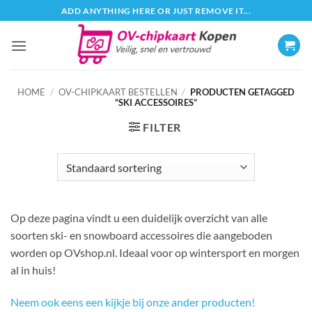
Ga
ADD ANYTHING HERE OR JUST REMOVE IT...
naar
inhoud
HOME
/
OV-CHIPKAART BESTELLEN
/
PRODUCTEN GETAGGED
“SKI ACCESSOIRES”
FILTER
Op deze pagina vindt u een duidelijk overzicht van alle
soorten ski- en snowboard accessoires die aangeboden
worden op OVshop.nl. Ideaal voor op wintersport en morgen
al in huis!
Neem ook eens een kijkje bij onze ander producten!