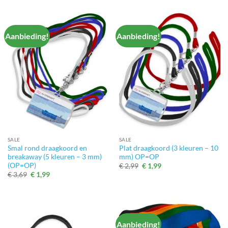
Aanbieding!
Aanbieding!
SALE
SALE
Smal rond draagkoord en
Plat draagkoord (3 kleuren – 10
breakaway (5 kleuren – 3 mm)
mm) OP=OP
(OP=OP)
Oorspronkelijke
Huidige
€
2,99
€
1,99
prijs
prijs
Oorspronkelijke
Huidige
€
3,69
€
1,99
was:
is:
prijs
prijs
€ 2,99.
€ 1,99.
was:
is:
€ 3,69.
€ 1,99.
Aanbieding!