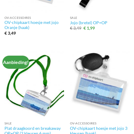
OV-ACCESSOIRES
SALE
OV-chipkaart hoesje met jojo
Jojo (bretel) OP=OP
Oranje (haak)
Oorspronkelijke
Huidige
€
3,49
€
1,99
prijs
prijs
€
3,49
was:
is:
€ 3,49.
€ 1,99.
Aanbieding!
SALE
OV-ACCESSOIRES
Plat draagkoord en breakaway
OV-chipkaart hoesje met jojo 3
OP=OP (2 kleuren 6 mm)
kleuren (haak)