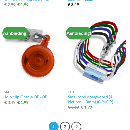
Oorspronkelijke
Huidige
€
2,99
€
1,99
€
3,49
prijs
prijs
was:
is:
€ 2,99.
€ 1,99.
Aanbieding!
Aanbieding!
SALE
SALE
Smal rond draagkoord (4
Jojo clip Oranje OP=OP
kleuren – 3mm) (OP=OP)
Oorspronkelijke
Huidige
€
3,49
€
1,99
prijs
prijs
Oorspronkelijke
Huidige
€
3,69
€
1,99
was:
is:
prijs
prijs
€ 3,49.
€ 1,99.
was:
is:
€ 3,69.
€ 1,99.
1
2