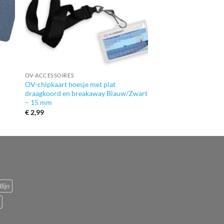
+
OV-ACCESSOIRES
OV-chipkaart hoesje met plat
draagkoord en breakaway Blauw/Zwart
– 15 mm
€
2,99
lijn