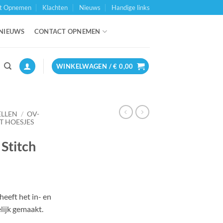
t Opnemen
Klachten
Nieuws
Handige links
NIEUWS
CONTACT OPNEMEN
WINKELWAGEN /
€
0,00
ELLEN
/
OV-
T HOESJES
Stitch
eeft het in- en
lijk gemaakt.