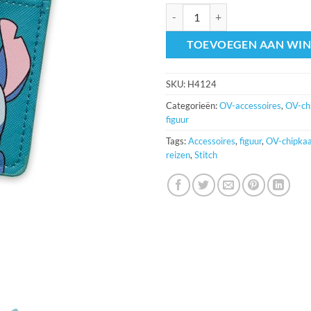
OV-hanger figuur Stitch aantal
TOEVOEGEN AAN WI
SKU:
H4124
Categorieën:
OV-accessoires
,
OV-chi
figuur
Tags:
Accessoires
,
figuur
,
OV-chipkaa
reizen
,
Stitch