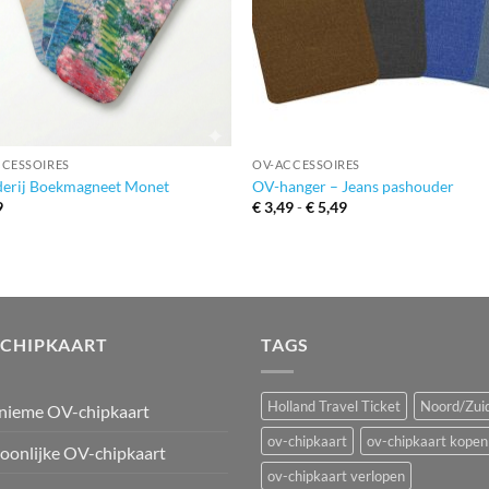
+
CCESSOIRES
OV-ACCESSOIRES
derij Boekmagneet Monet
OV-hanger – Jeans pashouder
Prijsklasse:
9
€
3,49
-
€
5,49
€ 3,49
tot
€ 5,49
-CHIPKAART
TAGS
Holland Travel Ticket
Noord/Zuid
nieme OV-chipkaart
ov-chipkaart
ov-chipkaart kopen
oonlijke OV-chipkaart
ov-chipkaart verlopen